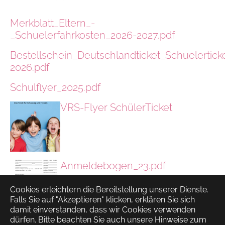
Merkblatt_Eltern_-
_Schuelerfahrkosten_2026-2027.pdf
Bestellschein_Deutschlandticket_Schuelertic
2026.pdf
Schulflyer_2025.pdf
VRS-Flyer SchülerTicket
Anmeldebogen_23.pdf
Cookies erleichtern die Bereitstellung unserer Dienste.
Falls Sie auf "Akzeptieren" klicken, erklären Sie sich
damit einverstanden, dass wir Cookies verwenden
dürfen. Bitte beachten Sie auch unsere Hinweise zum