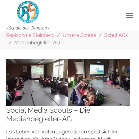
Zum Hauptinhalt springen
Sie sind hier:
Realschule Steinberg
Unsere Schule
Schul AGs
Medienbegleiter-AG
Social Media Scouts – Die
Medienbegleiter-AG
Das Leben von vielen Jugendlichen spielt sich im